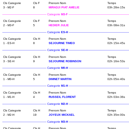
Cls Categorie
Cls F
Prenom Nom
Temps
3 - M2-F
8
MIRADJI PIAT AMELIE
03h 28m 15s
--------------------------------------------------- Categorie
M3-F
----------------------------------------------------------------------
Cls Categorie
Cls F
Prenom Nom
Temps
2 - M3-F
5
HEDIER JULIE
03h 08m 31s
--------------------------------------------------- Categorie
ES-H
----------------------------------------------------------------------
Cls Categorie
Cls H
Prenom Nom
Temps
1 - ES-H
8
SEJOURNE TIMEO
02h 15m 45s
--------------------------------------------------- Categorie
SE-H
----------------------------------------------------------------------
Cls Categorie
Cls H
Prenom Nom
Temps
3 - SE-H
9
SEJOURNE ROBINSON
02h 16m 53s
--------------------------------------------------- Categorie
M0-H
----------------------------------------------------------------------
Cls Categorie
Cls H
Prenom Nom
Temps
1 - M0-H
5
DIMNET MARTIN
02h 05m 40s
--------------------------------------------------- Categorie
M1-H
----------------------------------------------------------------------
Cls Categorie
Cls H
Prenom Nom
Temps
1 - M1-H
4
RUSSEIL FLORENT
02h 03m 36s
--------------------------------------------------- Categorie
M2-H
----------------------------------------------------------------------
Cls Categorie
Cls H
Prenom Nom
Temps
2 - M2-H
19
JOYEUX MICKAEL
02h 35m 00s
--------------------------------------------------- Categorie
M3-H
----------------------------------------------------------------------
Cls Categorie
Cls H
Prenom Nom
Temps