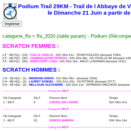
Podium Trail 29KM - Trail de l Abbaye de 
le Dimanche 21 Juin a partir d
Imprimer
categorie_ffa = ffa_2020 (table param) - Podium (Récompe
SCRATCH FEMMES :
1-F - M2-F(1) - (19) -
VUILLE AXELLE
- 02h 33m 21s - TEAM FOULEES (dossard 1584)
2-F - M2-F(2) - (30) -
CHARGELEGUE PATRICIA
- 02h 45m 48s - AS VOUILLE 86 (dossard 149
3-F - M3-F(1) - (36) -
MARICOURT LYDIA
- 02h 55m 18s - MACC LUSIGNAN (dossard 1511)
SCRATCH HOMMES :
1-H - SE-H(1) - (1) -
WIDMANN SIMON
- 01h 58m 56s - (dossard 1500)
2-H - M2-H(1) - (2) -
LAURET SAMUEL
- 02h 01m 33s - CA PICTAVE (dossard 1577)
3-H - SE-H(2) - (3) -
MELLOUIN ALEXANDRE
- 02h 02m 13s - SPIRIDON CRECHOIS (dossard 
--------------------------------------------------- Categorie
SE-F
----------------------------------------------------------------------
Cls Categorie
Cls F
Prenom Nom
Temps
1 - SE-F
4
CASTELAIN LOUISE
02h 56m 47s
--------------------------------------------------- Categorie
M1-F
----------------------------------------------------------------------
Cls Categorie
Cls F
Prenom Nom
Temps
1 - M1-F
10
DUBOIS MARION
03h 34m 14s
--------------------------------------------------- Categorie
M2-F
----------------------------------------------------------------------