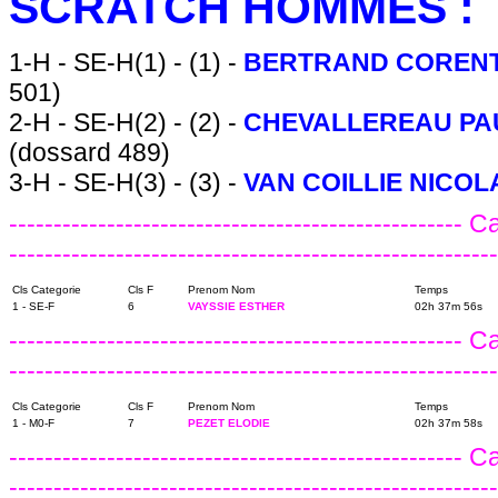
SCRATCH HOMMES :
1-H - SE-H(1) - (1) -
BERTRAND COREN
501)
2-H - SE-H(2) - (2) -
CHEVALLEREAU P
(dossard 489)
3-H - SE-H(3) - (3) -
VAN COILLIE NICO
---------------------------------------------------
-------------------------------------------------------
Cls Categorie
Cls F
Prenom Nom
Temps
1 - SE-F
6
VAYSSIE ESTHER
02h 37m 56s
---------------------------------------------------
------------------------------------------------------
Cls Categorie
Cls F
Prenom Nom
Temps
1 - M0-F
7
PEZET ELODIE
02h 37m 58s
---------------------------------------------------
------------------------------------------------------