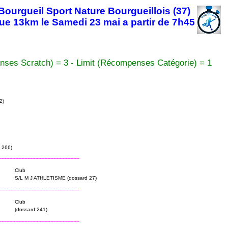
urgueil Sport Nature Bourgueillois (37)
que 13km le Samedi 23 mai a partir de 7h45
nses Scratch) = 3 - Limit (Récompenses Catégorie) = 1
2)
 266)
----------------------------------------------------
Club
S/L M J ATHLETISME (dossard 27)
----------------------------------------------------
Club
(dossard 241)
----------------------------------------------------