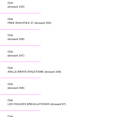
Club
(dossard 105)
----------------------------------------------------
Club
FREE RUN ATHLE 37 (dossard 260)
----------------------------------------------------
Club
(dossard 268)
----------------------------------------------------
Club
(dossard 167)
----------------------------------------------------
Club
ANILLE BRAYE ATHLETISME (dossard 248)
----------------------------------------------------
Club
(dossard 208)
----------------------------------------------------
Club
LES FOULEES BREUILLETOISES (dossard 87)
----------------------------------------------------
Club