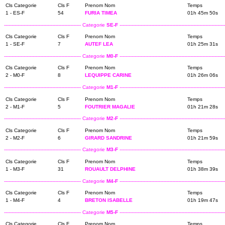
Cls Categorie
Cls F
Prenom Nom
Temps
1 - ES-F
54
FURIA TIMEA
01h 45m 50s
--------------------------------------------------- Categorie
SE-F
----------------------------------------------------------------------
Cls Categorie
Cls F
Prenom Nom
Temps
1 - SE-F
7
AUTEF LEA
01h 25m 31s
--------------------------------------------------- Categorie
M0-F
----------------------------------------------------------------------
Cls Categorie
Cls F
Prenom Nom
Temps
2 - M0-F
8
LEQUIPPE CARINE
01h 26m 06s
--------------------------------------------------- Categorie
M1-F
----------------------------------------------------------------------
Cls Categorie
Cls F
Prenom Nom
Temps
2 - M1-F
5
FOUTRIER MAGALIE
01h 21m 28s
--------------------------------------------------- Categorie
M2-F
----------------------------------------------------------------------
Cls Categorie
Cls F
Prenom Nom
Temps
2 - M2-F
6
GIRARD SANDRINE
01h 21m 59s
--------------------------------------------------- Categorie
M3-F
----------------------------------------------------------------------
Cls Categorie
Cls F
Prenom Nom
Temps
1 - M3-F
31
ROUAULT DELPHINE
01h 38m 39s
--------------------------------------------------- Categorie
M4-F
----------------------------------------------------------------------
Cls Categorie
Cls F
Prenom Nom
Temps
1 - M4-F
4
BRETON ISABELLE
01h 19m 47s
--------------------------------------------------- Categorie
M5-F
----------------------------------------------------------------------
Cls Categorie
Cls F
Prenom Nom
Temps