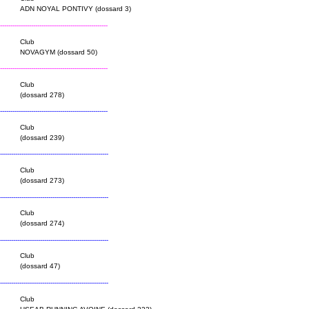
ADN NOYAL PONTIVY (dossard 3)
----------------------------------------------------
Club
NOVAGYM (dossard 50)
----------------------------------------------------
Club
(dossard 278)
----------------------------------------------------
Club
(dossard 239)
----------------------------------------------------
Club
(dossard 273)
----------------------------------------------------
Club
(dossard 274)
----------------------------------------------------
Club
(dossard 47)
----------------------------------------------------
Club