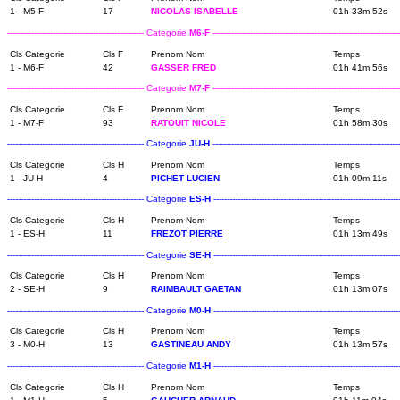
1 - M5-F
17
NICOLAS ISABELLE
01h 33m 52s
--------------------------------------------------- Categorie
M6-F
----------------------------------------------------------------------
Cls Categorie
Cls F
Prenom Nom
Temps
1 - M6-F
42
GASSER FRED
01h 41m 56s
--------------------------------------------------- Categorie
M7-F
----------------------------------------------------------------------
Cls Categorie
Cls F
Prenom Nom
Temps
1 - M7-F
93
RATOUIT NICOLE
01h 58m 30s
--------------------------------------------------- Categorie
JU-H
----------------------------------------------------------------------
Cls Categorie
Cls H
Prenom Nom
Temps
1 - JU-H
4
PICHET LUCIEN
01h 09m 11s
--------------------------------------------------- Categorie
ES-H
----------------------------------------------------------------------
Cls Categorie
Cls H
Prenom Nom
Temps
1 - ES-H
11
FREZOT PIERRE
01h 13m 49s
--------------------------------------------------- Categorie
SE-H
----------------------------------------------------------------------
Cls Categorie
Cls H
Prenom Nom
Temps
2 - SE-H
9
RAIMBAULT GAETAN
01h 13m 07s
--------------------------------------------------- Categorie
M0-H
----------------------------------------------------------------------
Cls Categorie
Cls H
Prenom Nom
Temps
3 - M0-H
13
GASTINEAU ANDY
01h 13m 57s
--------------------------------------------------- Categorie
M1-H
----------------------------------------------------------------------
Cls Categorie
Cls H
Prenom Nom
Temps