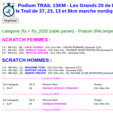
Podium TRAIL 13KM - Les Grands 20 de Bo
le Trail de 37, 23, 13 et 8km marche nordi
Imprimer
categorie_ffa = ffa_2020 (table param) - Podium (Récompe
SCRATCH FEMMES :
1-F - M2-F(1) - (8) -
DAVID AUDREY
- 01h 11m 56s - USEAB RUNNING (dossard 125)
2-F - M1-F(1) - (29) -
BURGOT EMILIE
- 01h 19m 14s - SAUMUR TEAM TRIATHLON (dossard 5
3-F - M0-F(1) - (32) -
MAYEUX ADELINE
- 01h 19m 39s - (dossard 104)
SCRATCH HOMMES :
1-H - M0-H(1) - (1) -
BEGENNE TONY
- 01h 01m 05s - (dossard 227)
2-H - SE-H(1) - (2) -
NORTIER JULIEN
- 01h 03m 09s - (dossard 189)
3-H - M0-H(2) - (3) -
HUDON VINCENT
- 01h 03m 10s - S/L RACING CLUB DOUESSIN (dossard
--------------------------------------------------- Categorie
CA-F
----------------------------------------------------------------------
Cls Categorie
Cls F
Prenom Nom
Temps
1 - CA-F
19
RAOULT-LEROUX CORALINE
01h 34m 19s
--------------------------------------------------- Categorie
JU-F
----------------------------------------------------------------------
Cls Categorie
Cls F
Prenom Nom
Temps
1 - JU-F
25
DOINEAU ROMANE
01h 35m 37s
--------------------------------------------------- Categorie
ES-F
----------------------------------------------------------------------