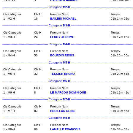
1 - M1-H
5
GAUCHER ARNAUD
01h 11m 04s
--------------------------------------------------- Categorie
M2-H
----------------------------------------------------------------------
Cls Categorie
Cls H
Prenom Nom
Temps
1 - M2-H
16
BAILBIS MICHAEL
01h 14m 02s
--------------------------------------------------- Categorie
M3-H
----------------------------------------------------------------------
Cls Categorie
Cls H
Prenom Nom
Temps
1 - M3-H
24
LEROY JEROME
01h 17m 15s
--------------------------------------------------- Categorie
M4-H
----------------------------------------------------------------------
Cls Categorie
Cls H
Prenom Nom
Temps
1 - M4-H
50
BOURDIN REGIS
01h 25m 56s
--------------------------------------------------- Categorie
M5-H
----------------------------------------------------------------------
Cls Categorie
Cls H
Prenom Nom
Temps
1 - M5-H
32
TESSIER BRUNO
01h 20m 51s
--------------------------------------------------- Categorie
M6-H
----------------------------------------------------------------------
Cls Categorie
Cls H
Prenom Nom
Temps
1 - M6-H
8
LE MARCOU DOMINIQUE
01h 12m 41s
--------------------------------------------------- Categorie
M7-H
----------------------------------------------------------------------
Cls Categorie
Cls H
Prenom Nom
Temps
1 - M7-H
87
BREILLON DENIS
01h 33m 55s
--------------------------------------------------- Categorie
M8-H
----------------------------------------------------------------------
Cls Categorie
Cls H
Prenom Nom
Temps
1 - M8-H
86
LAMALLE FRANCOIS
01h 33m 53s