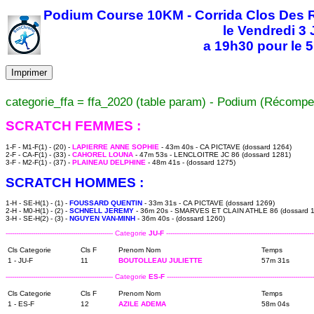
Podium Course 10KM - Corrida Clos Des 
le Vendredi 3 J
a 19h30 pour le 
Imprimer
categorie_ffa = ffa_2020 (table param) - Podium (Récompe
SCRATCH FEMMES :
1-F - M1-F(1) - (20) -
LAPIERRE ANNE SOPHIE
- 43m 40s - CA PICTAVE (dossard 1264)
2-F - CA-F(1) - (33) -
CAHOREL LOUNA
- 47m 53s - LENCLOITRE JC 86 (dossard 1281)
3-F - M2-F(1) - (37) -
PLAINEAU DELPHINE
- 48m 41s - (dossard 1275)
SCRATCH HOMMES :
1-H - SE-H(1) - (1) -
FOUSSARD QUENTIN
- 33m 31s - CA PICTAVE (dossard 1269)
2-H - M0-H(1) - (2) -
SCHNELL JEREMY
- 36m 20s - SMARVES ET CLAIN ATHLE 86 (dossard 
3-H - SE-H(2) - (3) -
NGUYEN VAN-MINH
- 36m 40s - (dossard 1260)
--------------------------------------------------- Categorie
JU-F
----------------------------------------------------------------------
Cls Categorie
Cls F
Prenom Nom
Temps
1 - JU-F
11
BOUTOLLEAU JULIETTE
57m 31s
--------------------------------------------------- Categorie
ES-F
----------------------------------------------------------------------
Cls Categorie
Cls F
Prenom Nom
Temps
1 - ES-F
12
AZILE ADEMA
58m 04s