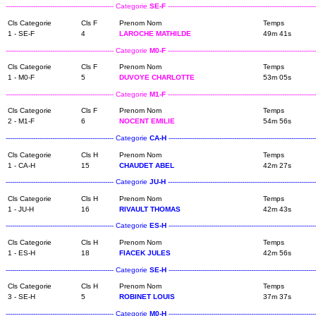
--------------------------------------------------- Categorie
SE-F
----------------------------------------------------------------------
Cls Categorie
Cls F
Prenom Nom
Temps
1 - SE-F
4
LAROCHE MATHILDE
49m 41s
--------------------------------------------------- Categorie
M0-F
----------------------------------------------------------------------
Cls Categorie
Cls F
Prenom Nom
Temps
1 - M0-F
5
DUVOYE CHARLOTTE
53m 05s
--------------------------------------------------- Categorie
M1-F
----------------------------------------------------------------------
Cls Categorie
Cls F
Prenom Nom
Temps
2 - M1-F
6
NOCENT EMILIE
54m 56s
--------------------------------------------------- Categorie
CA-H
----------------------------------------------------------------------
Cls Categorie
Cls H
Prenom Nom
Temps
1 - CA-H
15
CHAUDET ABEL
42m 27s
--------------------------------------------------- Categorie
JU-H
----------------------------------------------------------------------
Cls Categorie
Cls H
Prenom Nom
Temps
1 - JU-H
16
RIVAULT THOMAS
42m 43s
--------------------------------------------------- Categorie
ES-H
----------------------------------------------------------------------
Cls Categorie
Cls H
Prenom Nom
Temps
1 - ES-H
18
FIACEK JULES
42m 56s
--------------------------------------------------- Categorie
SE-H
----------------------------------------------------------------------
Cls Categorie
Cls H
Prenom Nom
Temps
3 - SE-H
5
ROBINET LOUIS
37m 37s
--------------------------------------------------- Categorie
M0-H
----------------------------------------------------------------------