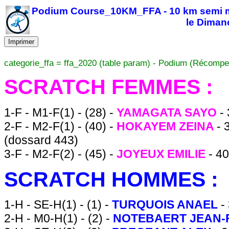
Podium Course_10KM_FFA - 10 km semi mar
le Diman
Imprimer
categorie_ffa = ffa_2020 (table param) - Podium (Récompe
SCRATCH FEMMES :
1-F - M1-F(1) - (28) -
YAMAGATA SAYO
-
2-F - M2-F(1) - (40) -
HOKAYEM ZEINA
-
(dossard 443)
3-F - M2-F(2) - (45) -
JOYEUX EMILIE
- 4
SCRATCH HOMMES :
1-H - SE-H(1) - (1) -
TURQUOIS ANAEL
-
2-H - M0-H(1) - (2) -
NOTEBAERT JEAN-